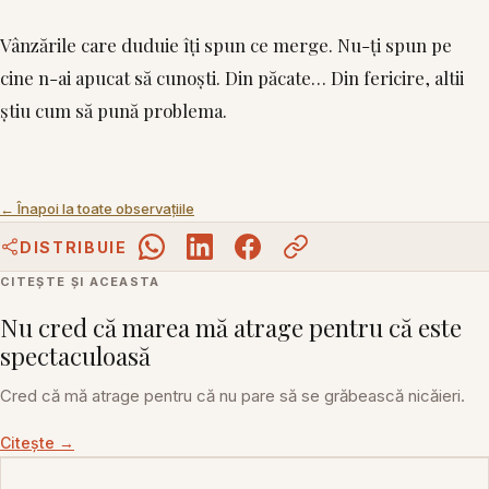
Vânzările care duduie îți spun ce merge. Nu-ți spun pe
cine n-ai apucat să cunoști. Din păcate… Din fericire, altii
știu cum să pună problema.
← Înapoi la toate observațiile
DISTRIBUIE
CITEȘTE ȘI ACEASTA
Nu cred că marea mă atrage pentru că este
spectaculoasă
Cred că mă atrage pentru că nu pare să se grăbească nicăieri.
Citește →
Adresa ta de email