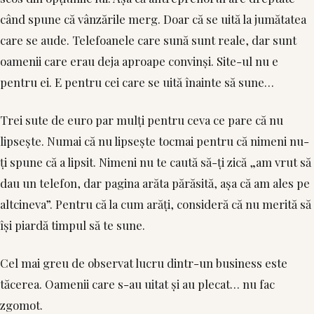
când spune că vânzările merg. Doar că se uită la jumătatea
care se aude. Telefoanele care sună sunt reale, dar sunt
oamenii care erau deja aproape convinși. Site-ul nu e
pentru ei. E pentru cei care se uită înainte să sune…
Trei sute de euro par mulți pentru ceva ce pare că nu
lipsește. Numai că nu lipsește tocmai pentru că nimeni nu-
ți spune că a lipsit. Nimeni nu te caută să-ți zică „am vrut să
dau un telefon, dar pagina arăta părăsită, așa că am ales pe
altcineva”. Pentru că la cum arăți, consideră că nu merită să
își piardă timpul să te sune.
Cel mai greu de observat lucru dintr-un business este
tăcerea. Oamenii care s-au uitat și au plecat… nu fac
zgomot.