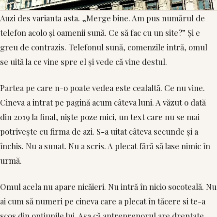
Auzi des varianta asta. „Merge bine. Am pus numărul de
telefon acolo și oamenii sună. Ce să fac cu un site?” Și e
greu de contrazis. Telefonul sună, comenzile intră, omul
se uită la ce vine spre el și vede că vine destul.
Partea pe care n-o poate vedea este cealaltă. Ce nu vine.
Cineva a intrat pe pagină acum câteva luni. A văzut o dată
din 2019 la final, niște poze mici, un text care nu se mai
potrivește cu firma de azi. S-a uitat câteva secunde și a
închis. Nu a sunat. Nu a scris. A plecat fără să lase nimic în
urmă.
Omul acela nu apare nicăieri. Nu intră în nicio socoteală. Nu
ai cum să numeri pe cineva care a plecat în tăcere si te-a
scos din opțiunile lui. Așa că antreprenorul are dreptate