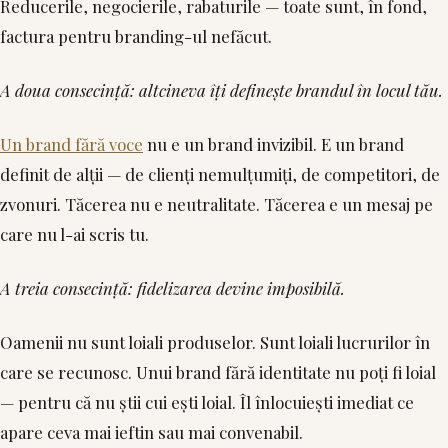
Reducerile, negocierile, rabaturile — toate sunt, în fond,
factura pentru branding-ul nefăcut.
A doua consecință: altcineva îți definește brandul în locul tău.
Un brand fără voce
nu e un brand invizibil. E un brand
definit de alții — de clienți nemulțumiți, de competitori, de
zvonuri. Tăcerea nu e neutralitate. Tăcerea e un mesaj pe
care nu l-ai scris tu.
A treia consecință: fidelizarea devine imposibilă.
Oamenii nu sunt loiali produselor. Sunt loiali lucrurilor în
care se recunosc. Unui brand fără identitate nu poți fi loial
— pentru că nu știi cui ești loial. Îl înlocuiești imediat ce
apare ceva mai ieftin sau mai convenabil.