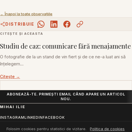
← Înapoi la toate observațiile
DISTRIBUIE
CITEȘTE ȘI ACEASTA
Studiu de caz: comunicare fără menajamente
O fotografie de la un stand de vin fiert și de ce ne-a luat ani să
înțelegem...
Citește →
Adresa ta de email
ABONEAZĂ-TE. PRIMEȘTI EMAIL CÂND APARE UN ARTICOL
NOU.
MIHAI ILIE
INSTAGRAM
LINKEDIN
FACEBOOK
mihai.ilie@mac.com
RSS
Folosim cookies pentru statistici de vizitare.
Politica de cookies