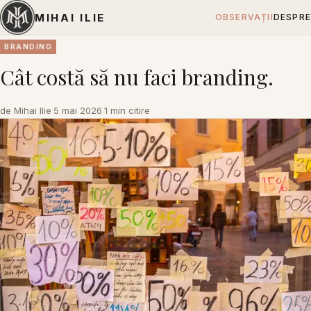
MIHAI ILIE
OBSERVAȚII
DESPRE
BRANDING
Cât costă să nu faci branding.
de Mihai Ilie
·
5 mai 2026
·
1 min citire