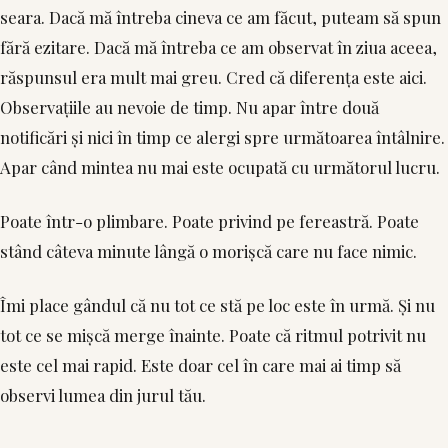
seara. Dacă mă întreba cineva ce am făcut, puteam să spun
fără ezitare. Dacă mă întreba ce am observat în ziua aceea,
răspunsul era mult mai greu. Cred că diferența este aici.
Observațiile au nevoie de timp. Nu apar între două
notificări și nici în timp ce alergi spre următoarea întâlnire.
Apar când mintea nu mai este ocupată cu următorul lucru.
Poate într-o plimbare. Poate privind pe fereastră. Poate
stând câteva minute lângă o morișcă care nu face nimic.
Îmi place gândul că nu tot ce stă pe loc este în urmă. Și nu
tot ce se mișcă merge înainte. Poate că ritmul potrivit nu
este cel mai rapid. Este doar cel în care mai ai timp să
observi lumea din jurul tău.