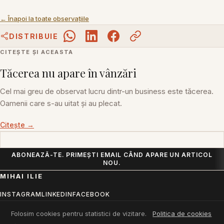
← Înapoi la toate observațiile
DISTRIBUIE
CITEȘTE ȘI ACEASTA
Tăcerea nu apare în vânzări
Cel mai greu de observat lucru dintr-un business este tăcerea.
Oamenii care s-au uitat și au plecat.
Citește →
Adresa ta de email
ABONEAZĂ-TE. PRIMEȘTI EMAIL CÂND APARE UN ARTICOL
NOU.
MIHAI ILIE
INSTAGRAM
LINKEDIN
FACEBOOK
mihai.ilie@mac.com
RSS
Folosim cookies pentru statistici de vizitare.
Politica de cookies
→