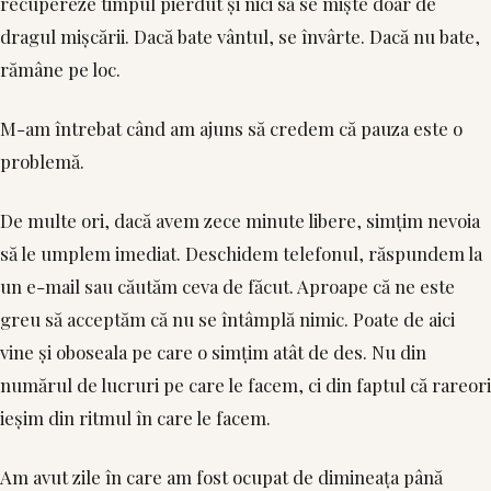
recupereze timpul pierdut și nici să se miște doar de
dragul mișcării. Dacă bate vântul, se învârte. Dacă nu bate,
rămâne pe loc.
M-am întrebat când am ajuns să credem că pauza este o
problemă.
De multe ori, dacă avem zece minute libere, simțim nevoia
să le umplem imediat. Deschidem telefonul, răspundem la
un e-mail sau căutăm ceva de făcut. Aproape că ne este
greu să acceptăm că nu se întâmplă nimic. Poate de aici
vine și oboseala pe care o simțim atât de des. Nu din
numărul de lucruri pe care le facem, ci din faptul că rareori
ieșim din ritmul în care le facem.
Am avut zile în care am fost ocupat de dimineața până