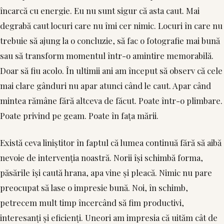
încarcă cu energie. Eu nu sunt sigur că asta caut. Mai
degrabă caut locuri care nu îmi cer nimic. Locuri în care nu
trebuie să ajung la o concluzie, să fac o fotografie mai bună
sau să transform momentul într-o amintire memorabilă.
Doar să fiu acolo. În ultimii ani am început să observ că cele
mai clare gânduri nu apar atunci când le caut. Apar când
mintea rămâne fără altceva de făcut. Poate într-o plimbare.
Poate privind pe geam. Poate în fața mării.
Există ceva liniștitor în faptul că lumea continuă fără să aibă
nevoie de intervenția noastră. Norii își schimbă forma,
păsările își caută hrana, apa vine și pleacă. Nimic nu pare
preocupat să lase o impresie bună. Noi, în schimb,
petrecem mult timp încercând să fim productivi,
interesanți și eficienți. Uneori am impresia că uităm cât de