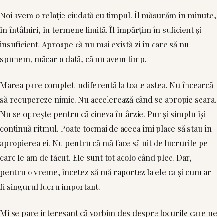
Noi avem o relație ciudată cu timpul. Îl măsurăm în minute,
în întâlniri, în termene limită. Îl împărțim în suficient și
insuficient. Aproape că nu mai există zi în care să nu
spunem, măcar o dată, că nu avem timp.
Marea pare complet indiferentă la toate astea. Nu încearcă
să recupereze nimic. Nu accelerează când se apropie seara.
Nu se oprește pentru că cineva întârzie. Pur și simplu își
continuă ritmul. Poate tocmai de aceea îmi place să stau în
apropierea ei. Nu pentru că mă face să uit de lucrurile pe
care le am de făcut. Ele sunt tot acolo când plec. Dar,
pentru o vreme, încetez să mă raportez la ele ca și cum ar
fi singurul lucru important.
Mi se pare interesant că vorbim des despre locurile care ne